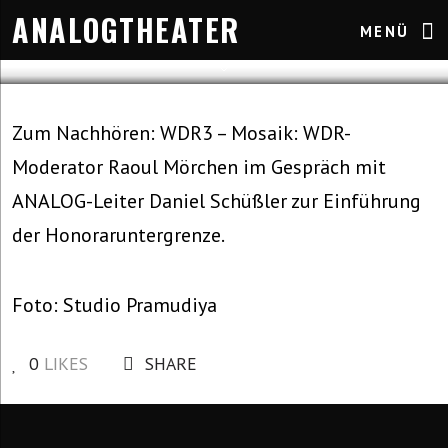
ANALOGTHEATER
MENÜ
Allgemein
1. August 2024
Zum Nachhören: WDR3 – Mosaik: WDR-
Moderator Raoul Mörchen im Gespräch mit
ANALOG-Leiter Daniel Schüßler zur Einführung
der Honoraruntergrenze.
Foto: Studio Pramudiya
0
LIKES
SHARE