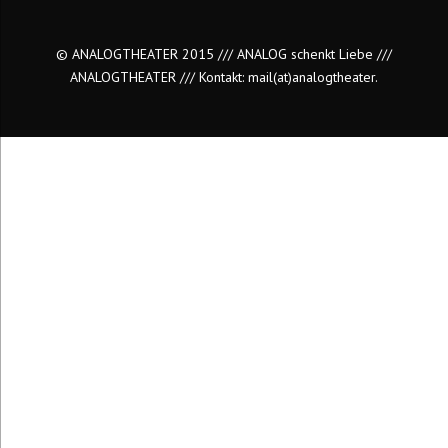
© ANALOGTHEATER 2015 /// ANALOG schenkt Liebe ///
ANALOGTHEATER /// Kontakt:
mail(at)analogtheater.